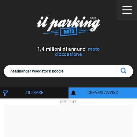
1
,
4
milioni di annunci
moto
d'occasione
FILTRARE
CREA UN AVVISO