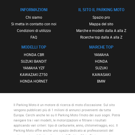
INFORMAZIONI
IL SITO IL PARKING MOTO
Chi siamo
Spazio pro
Si metta in contatto con noi
Mappa del sito
Condizioni di utilizzo
Marche e modelli dalla A alla Z
FAQ
Ricerche top dalla A alla Z
MODELLI TOP
MARCHE TOP
HONDA CBR
YAMAHA
SUZUKI BANDIT
HONDA
YAMAHA YZF
SUZUKI
KAWAZAKI Z750
KAWASAKI
HONDA HORNET
BMW
Il Parking Moto
è un motore di ricerca di moto d'occasione. Sul sito
vengono pubblicati più di 1 milioni di annunci provenienti da tutta
Europa. Cerchi anche lei su
Il Parking Moto
l'moto dei suoi sogni. Potrà
navigare tra i vari modelli, le motorizzazioni e filtrare i risultati
applicando vari criteri: tipo di carburante, anno, chilometraggio, ecc.
Il
Parking Moto
offre anche uno spazio dedicato ai professionisti del