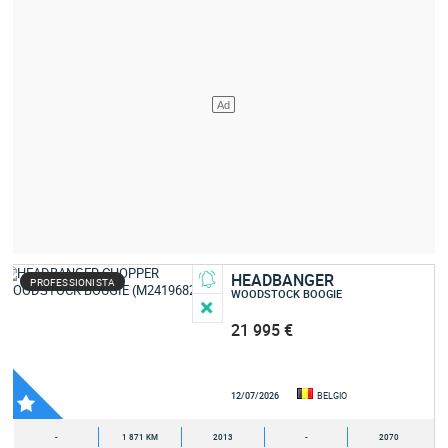
HEADBANGER
PROFESSIONISTA
WOODSTOCK BOOGIE
21 995 €
12/07/2026
BELGIO
-
1 871 KM
2013
-
2070