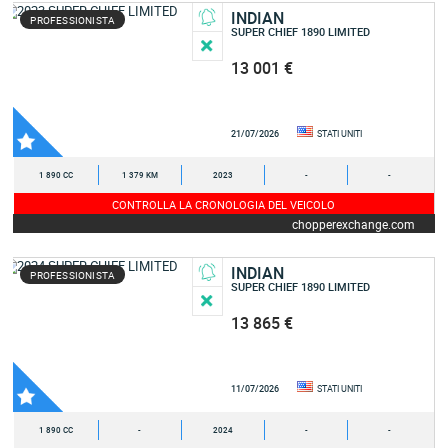
INDIAN
PROFESSIONISTA
SUPER CHIEF 1890 LIMITED
13 001 €
21/07/2026
STATI UNITI
1 890 CC
1 379 KM
2023
-
-
CONTROLLA LA CRONOLOGIA DEL VEICOLO
chopperexchange.com
INDIAN
PROFESSIONISTA
SUPER CHIEF 1890 LIMITED
13 865 €
11/07/2026
STATI UNITI
1 890 CC
-
2024
-
-