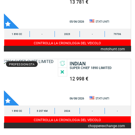
13 781 €
05/06/2026
STATI UNITI
1 890 CC
-
2023
-
79706
CONTROLLA LA CRONOLOGIA DEL VEICOLO
motohunt.com
INDIAN
PROFESSIONISTA
SUPER CHIEF 1890 LIMITED
12 998 €
06/08/2026
STATI UNITI
1 890 CC
3 257 KM
2024
-
-
CONTROLLA LA CRONOLOGIA DEL VEICOLO
chopperexchange.com