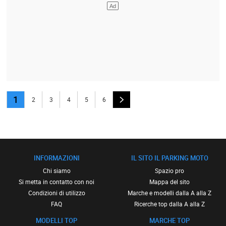
1
2
3
4
5
6
INFORMAZIONI
IL SITO IL PARKING MOTO
Chi siamo
Spazio pro
Si metta in contatto con noi
Mappa del sito
Condizioni di utilizzo
Marche e modelli dalla A alla Z
FAQ
Ricerche top dalla A alla Z
MODELLI TOP
MARCHE TOP