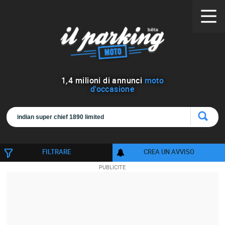
1
,
4
milioni di annunci
moto
d'occasione
FILTRARE
CREA UN AVVISO