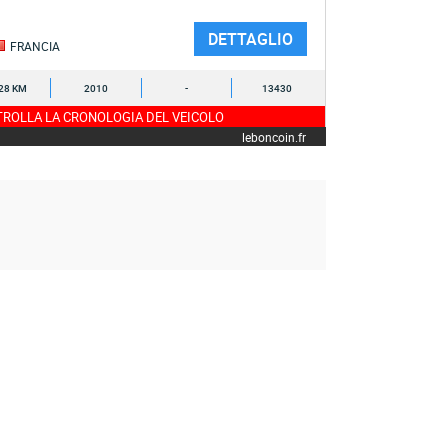
DETTAGLIO
FRANCIA
28 KM
2010
-
13430
ROLLA LA CRONOLOGIA DEL VEICOLO
leboncoin.fr