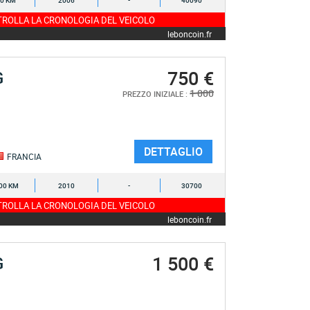
0 KM
2006
-
40090
ROLLA LA CRONOLOGIA DEL VEICOLO
leboncoin.fr
750 €
G
1 000
PREZZO INIZIALE :
DETTAGLIO
FRANCIA
00 KM
2010
-
30700
ROLLA LA CRONOLOGIA DEL VEICOLO
leboncoin.fr
1 500 €
G