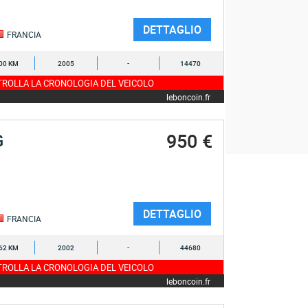
DETTAGLIO
FRANCIA
00 KM
2005
-
14470
ROLLA LA CRONOLOGIA DEL VEICOLO
leboncoin.fr
950 €
G
DETTAGLIO
FRANCIA
62 KM
2002
-
44680
ROLLA LA CRONOLOGIA DEL VEICOLO
leboncoin.fr