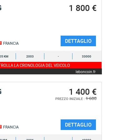
1 800 €
G
DETTAGLIO
FRANCIA
05 KM
2003
-
33000
ROLLA LA CRONOLOGIA DEL VEICOLO
leboncoin.fr
1 400 €
G
1 600
PREZZO INIZIALE :
DETTAGLIO
FRANCIA