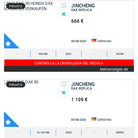
JINCHENG
PRIVATO
DAX REPLICA
666 €
06/08/2026
GERMANIA
-
950 KM
2001
-
35789
CONTROLLA LA CRONOLOGIA DEL VEICOLO
kleinanzeigen.de
JINCHENG
PRIVATO
DAX REPLICA
1 199 €
05/08/2026
GERMANIA
-
10 162 KM
2002
-
58093