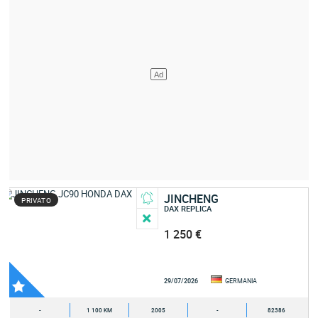
JINCHENG
PRIVATO
DAX REPLICA
1 250 €
29/07/2026
GERMANIA
-
1 100 KM
2005
-
82386