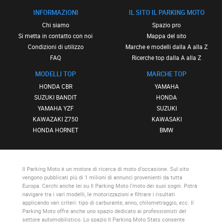
INFORMAZIONI
IL SITO IL PARKING MOTO
Chi siamo
Spazio pro
Si metta in contatto con noi
Mappa del sito
Condizioni di utilizzo
Marche e modelli dalla A alla Z
FAQ
Ricerche top dalla A alla Z
MODELLI TOP
MARCHE TOP
HONDA CBR
YAMAHA
SUZUKI BANDIT
HONDA
YAMAHA YZF
SUZUKI
KAWAZAKI Z750
KAWASAKI
HONDA HORNET
BMW
Il Parking Moto
è un motore di ricerca di moto d'occasione. Sul sito
vengono pubblicati più di 1 milioni di annunci provenienti da tutta
Europa. Cerchi anche lei su
Il Parking Moto
l'moto dei suoi sogni. Potrà
navigare tra i vari modelli, le motorizzazioni e filtrare i risultati
applicando vari criteri: tipo di carburante, anno, chilometraggio, ecc.
Il
Parking Moto
offre anche uno spazio dedicato ai professionisti del
settore automobilistico. Lo spazio
Il Parking Moto Stats
consente