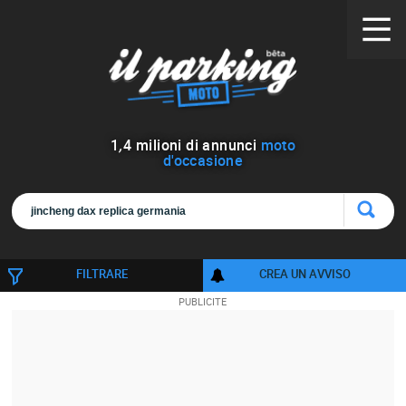
1
,
4
milioni di annunci
moto
d'occasione
FILTRARE
CREA UN AVVISO