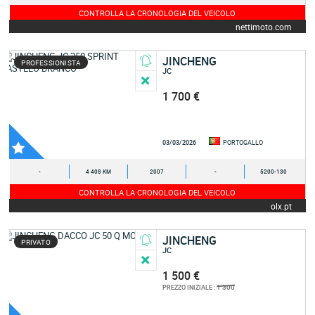
CONTROLLA LA CRONOLOGIA DEL VEICOLO
nettimoto.com
JINCHENG
PROFESSIONISTA
JC
1 700 €
03/03/2026
PORTOGALLO
-
4 408 KM
2007
-
5200-130
CONTROLLA LA CRONOLOGIA DEL VEICOLO
olx.pt
JINCHENG
PRIVATO
JC
1 500 €
1 300
PREZZO INIZIALE :