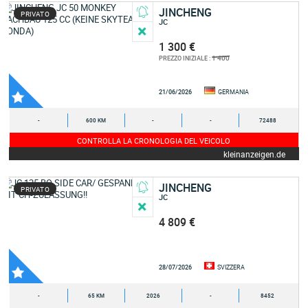
JINCHENG
PRIVATO
JC
1 300 €
1 400
PREZZO INIZIALE :
21/06/2026
GERMANIA
-
600 KM
-
-
72488
CONTROLLA LA CRONOLOGIA DEL VEICOLO
kleinanzeigen.de
JINCHENG
PRIVATO
JC
4 809 €
28/07/2026
SVIZZERA
-
65 KM
2026
-
8452