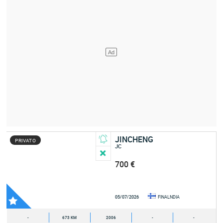
JINCHENG
PRIVATO
JC
700 €
05/07/2026
FINALNDIA
-
673 KM
2006
-
-