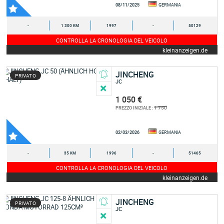
08/11/2025
GERMANIA
-
1 300 KM
1997
-
50129
CONTROLLA LA CRONOLOGIA DEL VEICOLO
kleinanzeigen.de
JINCHENG
PRIVATO
JC
1 050 €
1 750
PREZZO INIZIALE :
02/03/2026
GERMANIA
-
35 KM
1996
-
51465
CONTROLLA LA CRONOLOGIA DEL VEICOLO
kleinanzeigen.de
JINCHENG
PRIVATO
JC