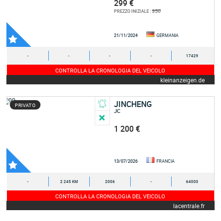
299 €
350
PREZZO INIZIALE :
21/11/2024
GERMANIA
-
-
-
-
17429
CONTROLLA LA CRONOLOGIA DEL VEICOLO
kleinanzeigen.de
JINCHENG
PRIVATO
JC
1 200 €
13/07/2026
FRANCIA
-
2 245 KM
2006
-
64000
CONTROLLA LA CRONOLOGIA DEL VEICOLO
lacentrale.fr