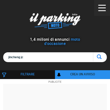
1
,
4
milioni di annunci
moto
d'occasione
FILTRARE
CREA UN AVVISO