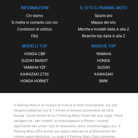
INFORMAZIONI
IL SITO IL PARKING MOTO
Chi siamo
Spazio pro
Si metta in contatto con noi
Mappa del sito
Condizioni di utilizzo
Marche e modelli dalla A alla Z
FAQ
Ricerche top dalla A alla Z
MODELLI TOP
MARCHE TOP
HONDA CBR
YAMAHA
SUZUKI BANDIT
HONDA
YAMAHA YZF
SUZUKI
KAWAZAKI Z750
KAWASAKI
HONDA HORNET
BMW
Il Parking Moto
è un motore di ricerca di moto d'occasione. Sul sito
vengono pubblicati più di 1 milioni di annunci provenienti da tutta
Europa. Cerchi anche lei su
Il Parking Moto
l'moto dei suoi sogni. Potrà
navigare tra i vari modelli, le motorizzazioni e filtrare i risultati
applicando vari criteri: tipo di carburante, anno, chilometraggio, ecc.
Il
Parking Moto
offre anche uno spazio dedicato ai professionisti del
settore automobilistico. Lo spazio
Il Parking Moto Stats
consente