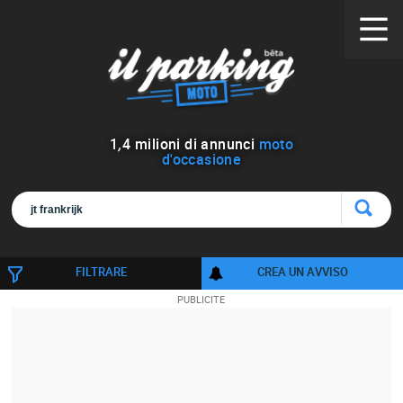
1
,
4
milioni di annunci
moto
d'occasione
FILTRARE
CREA UN AVVISO