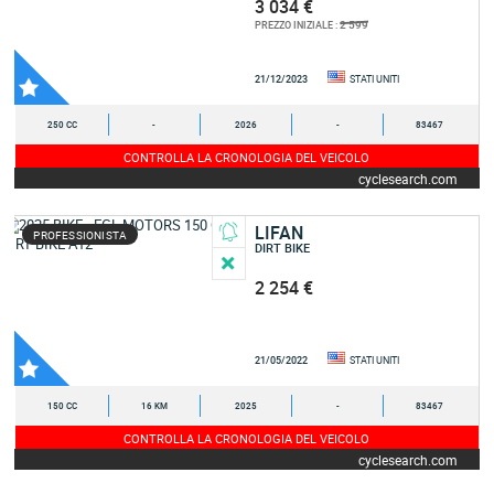
3 034 €
2 599
PREZZO INIZIALE :
21/12/2023
STATI UNITI
250 CC
-
2026
-
83467
CONTROLLA LA CRONOLOGIA DEL VEICOLO
cyclesearch.com
LIFAN
PROFESSIONISTA
DIRT BIKE
2 254 €
21/05/2022
STATI UNITI
150 CC
16 KM
2025
-
83467
CONTROLLA LA CRONOLOGIA DEL VEICOLO
cyclesearch.com