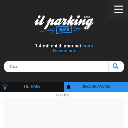
1
,
4
milioni di annunci
moto
d'occasione
FILTRARE
CREA UN AVVISO