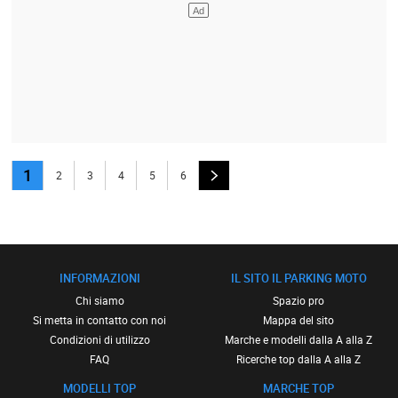
1
2
3
4
5
6
INFORMAZIONI
IL SITO IL PARKING MOTO
Chi siamo
Spazio pro
Si metta in contatto con noi
Mappa del sito
Condizioni di utilizzo
Marche e modelli dalla A alla Z
FAQ
Ricerche top dalla A alla Z
MODELLI TOP
MARCHE TOP