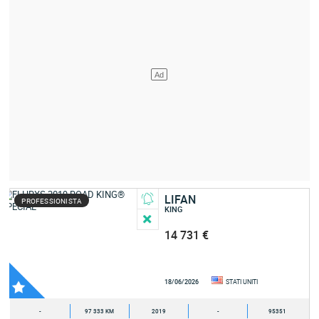
LIFAN
PROFESSIONISTA
KING
14 731 €
18/06/2026
STATI UNITI
-
97 333 KM
2019
-
95351