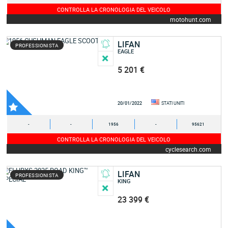
CONTROLLA LA CRONOLOGIA DEL VEICOLO
motohunt.com
LIFAN
PROFESSIONISTA
EAGLE
5 201 €
20/01/2022
STATI UNITI
-
-
1956
-
95621
CONTROLLA LA CRONOLOGIA DEL VEICOLO
cyclesearch.com
LIFAN
PROFESSIONISTA
KING
23 399 €