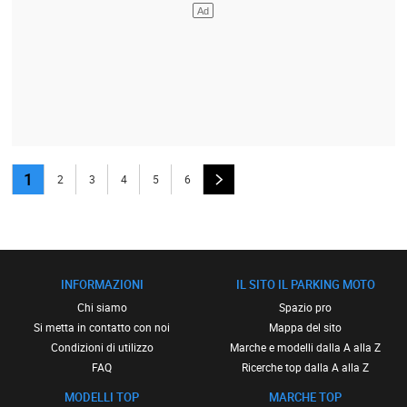
1
2
3
4
5
6
INFORMAZIONI
IL SITO IL PARKING MOTO
Chi siamo
Spazio pro
Si metta in contatto con noi
Mappa del sito
Condizioni di utilizzo
Marche e modelli dalla A alla Z
FAQ
Ricerche top dalla A alla Z
MODELLI TOP
MARCHE TOP