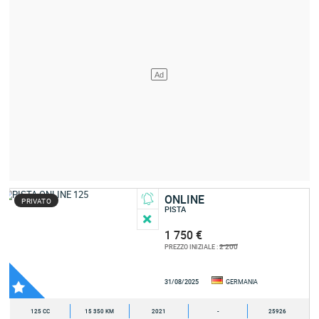
ONLINE
PRIVATO
PISTA
1 750 €
2 200
PREZZO INIZIALE :
31/08/2025
GERMANIA
125 CC
15 350 KM
2021
-
25926