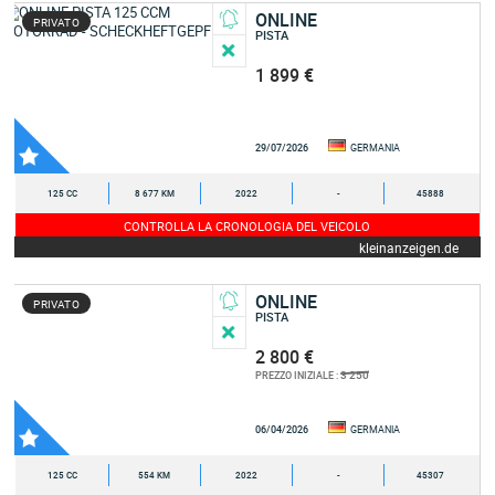
ONLINE
PRIVATO
PISTA
1 899 €
29/07/2026
GERMANIA
125 CC
8 677 KM
2022
-
45888
CONTROLLA LA CRONOLOGIA DEL VEICOLO
kleinanzeigen.de
ONLINE
PRIVATO
PISTA
2 800 €
3 250
PREZZO INIZIALE :
06/04/2026
GERMANIA
125 CC
554 KM
2022
-
45307