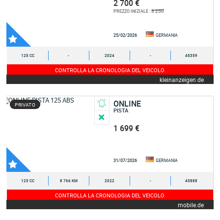
2 700 €
3 250
PREZZO INIZIALE :
25/02/2026
GERMANIA
125 CC
-
2024
-
45359
CONTROLLA LA CRONOLOGIA DEL VEICOLO
kleinanzeigen.de
ONLINE
PRIVATO
PISTA
1 699 €
31/07/2026
GERMANIA
125 CC
8 766 KM
2022
-
45888
CONTROLLA LA CRONOLOGIA DEL VEICOLO
mobile.de