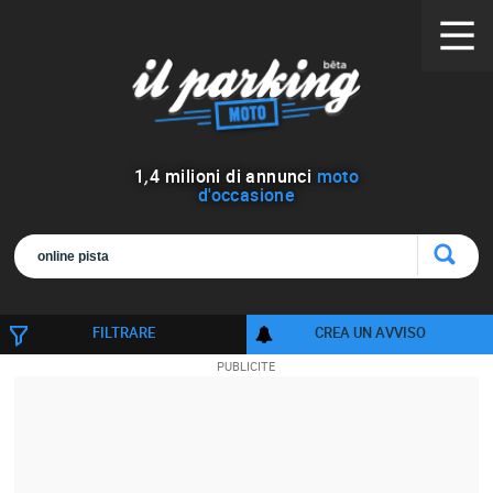
1
,
4
milioni di annunci
moto
d'occasione
FILTRARE
CREA UN AVVISO