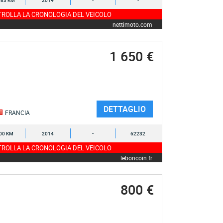
583 KM
2014
-
-
ROLLA LA CRONOLOGIA DEL VEICOLO
nettimoto.com
1 650 €
DETTAGLIO
FRANCIA
00 KM
2014
-
62232
ROLLA LA CRONOLOGIA DEL VEICOLO
leboncoin.fr
800 €