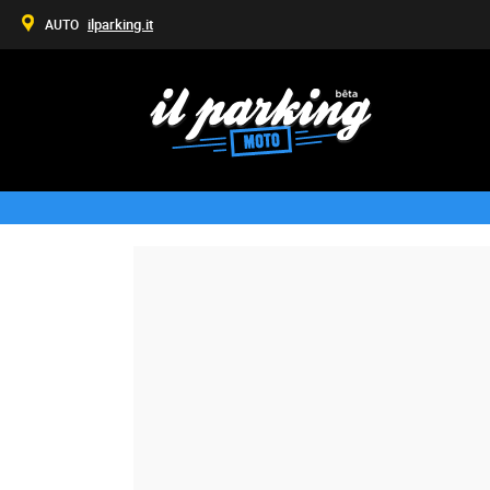
ilparking.it
AUTO