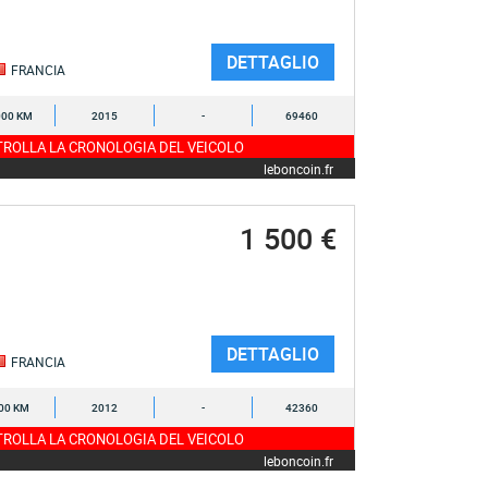
DETTAGLIO
FRANCIA
000 KM
2015
-
69460
ROLLA LA CRONOLOGIA DEL VEICOLO
leboncoin.fr
1 500 €
DETTAGLIO
FRANCIA
00 KM
2012
-
42360
ROLLA LA CRONOLOGIA DEL VEICOLO
leboncoin.fr