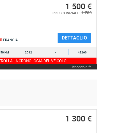
1 500 €
1 700
PREZZO INIZIALE :
DETTAGLIO
FRANCIA
750 KM
2012
-
42260
ROLLA LA CRONOLOGIA DEL VEICOLO
leboncoin.fr
1 300 €