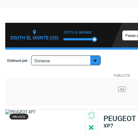
TUTTO IL MONDO
Paese d
SOUTH EL MONTE (US)
Ordinare per :
Distanza
PEUGEOT
PRIVATO
XP7