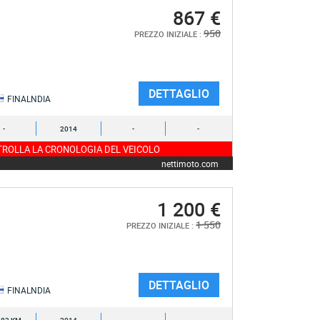
867 €
950
PREZZO INIZIALE :
DETTAGLIO
FINALNDIA
-
2014
-
-
ROLLA LA CRONOLOGIA DEL VEICOLO
nettimoto.com
1 200 €
1 550
PREZZO INIZIALE :
DETTAGLIO
FINALNDIA