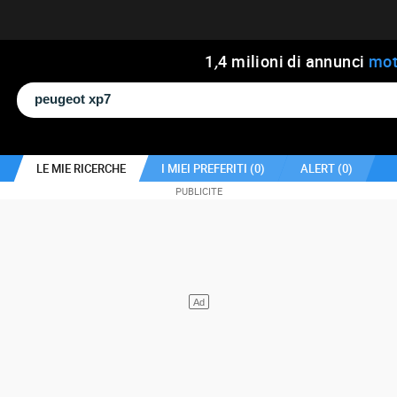
1
,
4
milioni di annunci
mot
LE MIE RICERCHE
I MIEI PREFERITI (
0
)
ALERT (
0
)