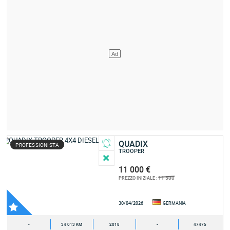
QUADIX
PROFESSIONISTA
TROOPER
11 000 €
11 500
PREZZO INIZIALE :
30/04/2026
GERMANIA
-
34 013 KM
2018
-
47475