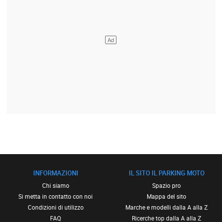
INFORMAZIONI
IL SITO IL PARKING MOTO
Chi siamo
Spazio pro
Si metta in contatto con noi
Mappa del sito
Condizioni di utilizzo
Marche e modelli dalla A alla Z
FAQ
Ricerche top dalla A alla Z