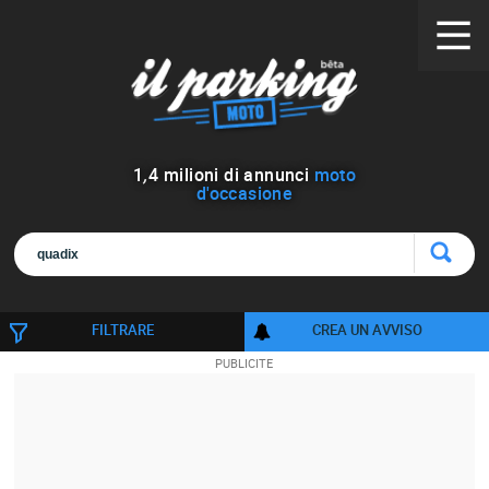
1
,
4
milioni di annunci
moto
d'occasione
FILTRARE
CREA UN AVVISO