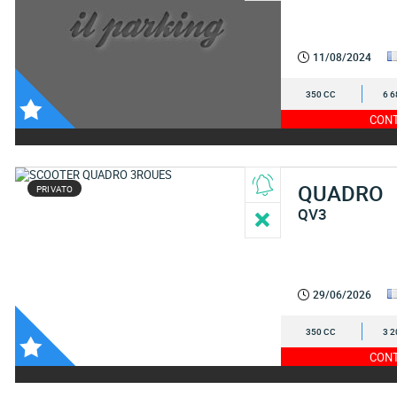
11/08/2024
350 CC
6 6
CONT
QUADRO
PRIVATO
QV3
29/06/2026
350 CC
3 2
CONT