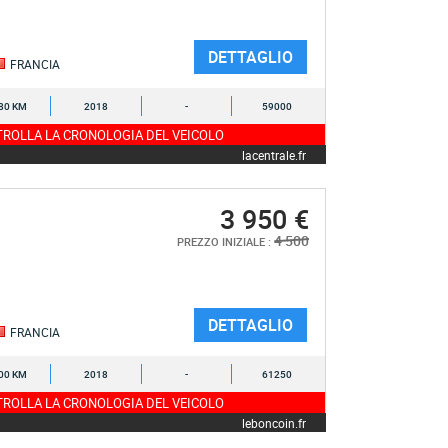
DETTAGLIO
FRANCIA
80 KM
2018
-
59000
ROLLA LA CRONOLOGIA DEL VEICOLO
lacentrale.fr
3 950 €
4 500
PREZZO INIZIALE :
DETTAGLIO
FRANCIA
00 KM
2018
-
61250
ROLLA LA CRONOLOGIA DEL VEICOLO
leboncoin.fr