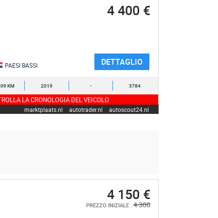
4 400 €
DETTAGLIO
PAESI BASSI
009 KM
2019
-
3784
ROLLA LA CRONOLOGIA DEL VEICOLO
marktplaats.nl
autotrader.nl
autoscout24.nl
4 150 €
4 300
PREZZO INIZIALE :