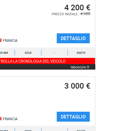
4 200 €
4 500
PREZZO INIZIALE :
DETTAGLIO
FRANCIA
00 KM
2020
-
56870
ROLLA LA CRONOLOGIA DEL VEICOLO
leboncoin.fr
3 000 €
DETTAGLIO
FRANCIA