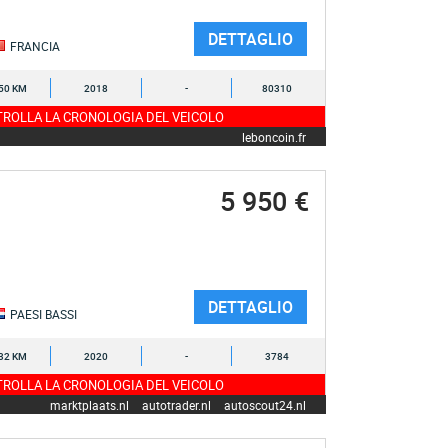
DETTAGLIO
FRANCIA
50 KM
2018
-
80310
ROLLA LA CRONOLOGIA DEL VEICOLO
leboncoin.fr
5 950 €
DETTAGLIO
PAESI BASSI
32 KM
2020
-
3784
ROLLA LA CRONOLOGIA DEL VEICOLO
marktplaats.nl
autotrader.nl
autoscout24.nl