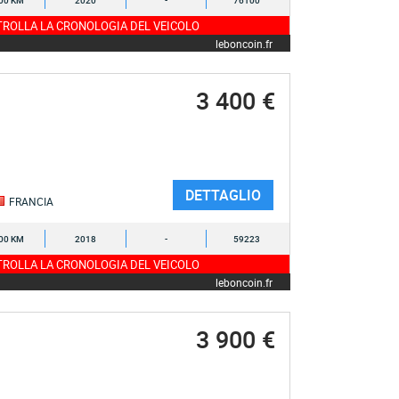
00 KM
2020
-
76100
ROLLA LA CRONOLOGIA DEL VEICOLO
leboncoin.fr
3 400 €
DETTAGLIO
FRANCIA
00 KM
2018
-
59223
ROLLA LA CRONOLOGIA DEL VEICOLO
leboncoin.fr
3 900 €