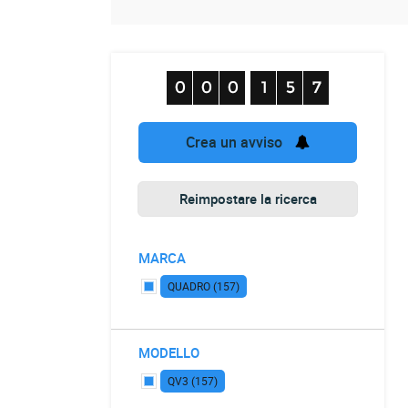
Crea un avviso
Reimpostare la ricerca
MARCA
QUADRO (157)
MODELLO
QV3 (157)