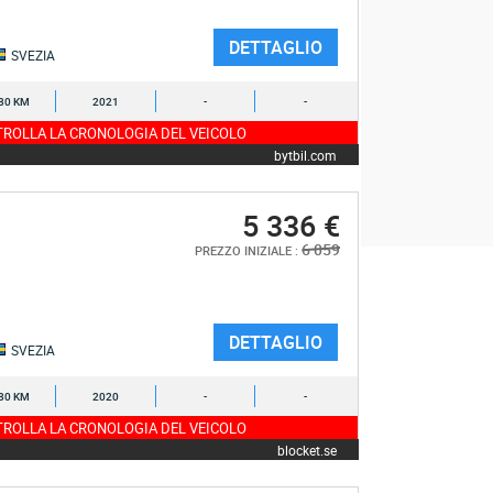
DETTAGLIO
SVEZIA
80 KM
2021
-
-
ROLLA LA CRONOLOGIA DEL VEICOLO
bytbil.com
5 336 €
6 059
PREZZO INIZIALE :
DETTAGLIO
SVEZIA
80 KM
2020
-
-
ROLLA LA CRONOLOGIA DEL VEICOLO
blocket.se