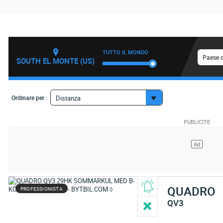
TUTTO IL MONDO
Paese d
SOUTH EL MONTE (US)
Ordinare per :
Distanza
QUADRO
PROFESSIONISTA
QV3