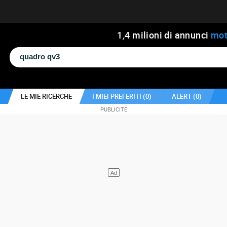
1
,
4
milioni di annunci
mot
LE MIE RICERCHE
I MIEI PREFERITI (
0
)
ALERT (
0
)