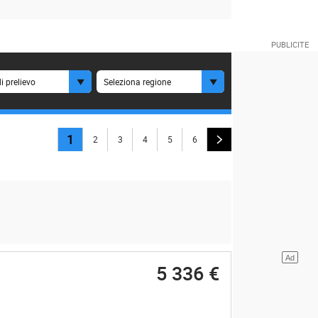
i prelievo
Seleziona regione
1
2
3
4
5
6
5 336 €