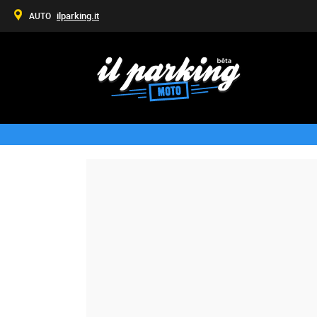
ilparking.it
AUTO