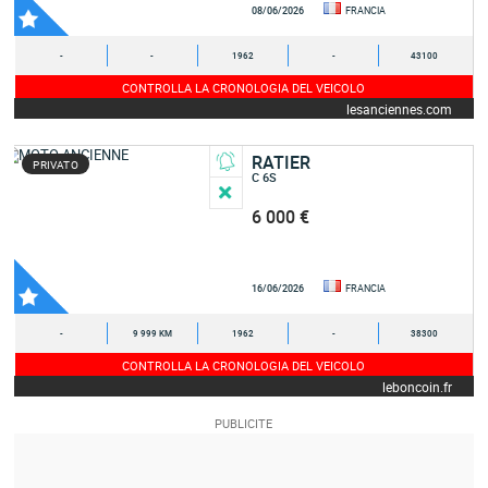
08/06/2026
FRANCIA
-
-
1962
-
43100
CONTROLLA LA CRONOLOGIA DEL VEICOLO
lesanciennes.com
RATIER
PRIVATO
C 6S
6 000 €
16/06/2026
FRANCIA
-
9 999 KM
1962
-
38300
CONTROLLA LA CRONOLOGIA DEL VEICOLO
leboncoin.fr