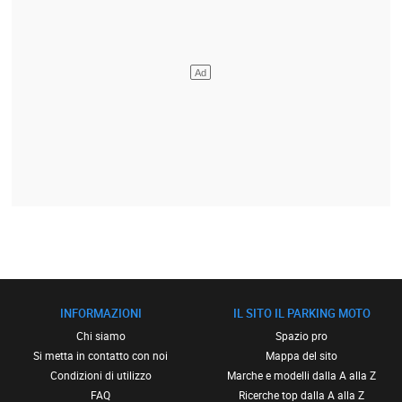
INFORMAZIONI
IL SITO IL PARKING MOTO
Chi siamo
Spazio pro
Si metta in contatto con noi
Mappa del sito
Condizioni di utilizzo
Marche e modelli dalla A alla Z
FAQ
Ricerche top dalla A alla Z