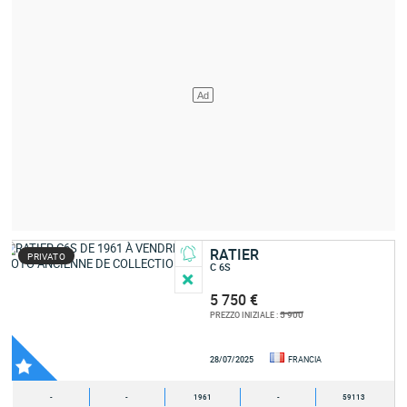
RATIER
PRIVATO
C 6S
5 750 €
5 900
PREZZO INIZIALE :
28/07/2025
FRANCIA
-
-
1961
-
59113