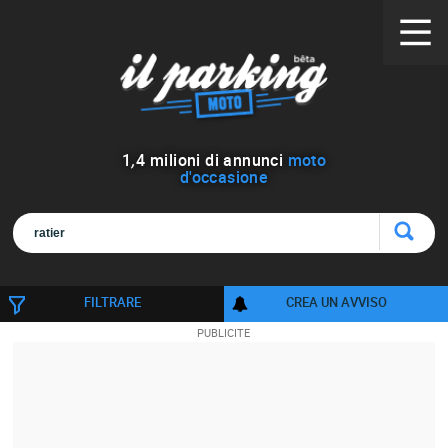
1
,
4
milioni di annunci
moto
d'occasione
FILTRARE
CREA UN AVVISO