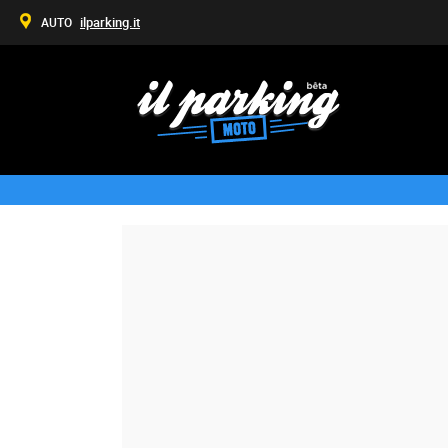
ilparking.it
AUTO