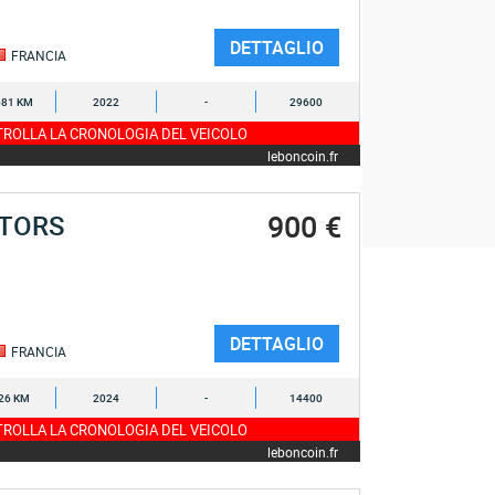
DETTAGLIO
FRANCIA
681 KM
2022
-
29600
ROLLA LA CRONOLOGIA DEL VEICOLO
leboncoin.fr
900 €
OTORS
DETTAGLIO
FRANCIA
26 KM
2024
-
14400
ROLLA LA CRONOLOGIA DEL VEICOLO
leboncoin.fr