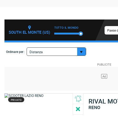
TUTTO IL MONDO
Paese d
SOUTH EL MONTE (US)
Ordinare per :
Distanza
RIVAL M
PRIVATO
RENO