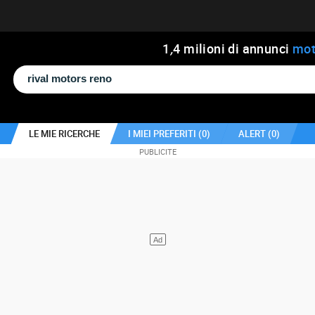
1
,
4
milioni di annunci
mot
LE MIE RICERCHE
I MIEI PREFERITI (
0
)
ALERT (
0
)