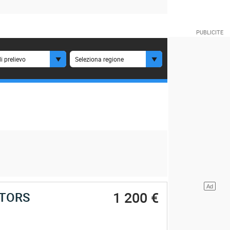
i prelievo
Seleziona regione
1 200 €
OTORS