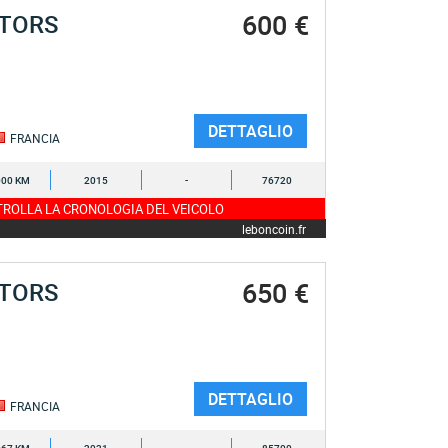
600 €
OTORS
DETTAGLIO
FRANCIA
000 KM
2015
-
76720
ROLLA LA CRONOLOGIA DEL VEICOLO
leboncoin.fr
650 €
OTORS
DETTAGLIO
FRANCIA