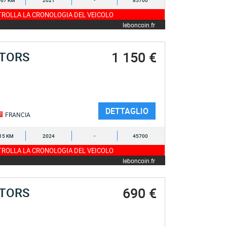
067 KM
2021
-
85700
ROLLA LA CRONOLOGIA DEL VEICOLO
leboncoin.fr
1 150 €
OTORS
DETTAGLIO
FRANCIA
15 KM
2024
-
45700
ROLLA LA CRONOLOGIA DEL VEICOLO
leboncoin.fr
690 €
OTORS