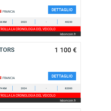
DETTAGLIO
FRANCIA
66 KM
2023
-
40230
ROLLA LA CRONOLOGIA DEL VEICOLO
leboncoin.fr
1 100 €
OTORS
DETTAGLIO
FRANCIA
74 KM
2024
-
82000
ROLLA LA CRONOLOGIA DEL VEICOLO
leboncoin.fr