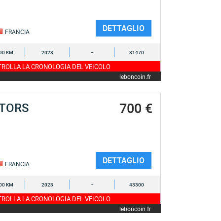
DETTAGLIO
FRANCIA
90 KM
2023
-
31470
ROLLA LA CRONOLOGIA DEL VEICOLO
leboncoin.fr
700 €
OTORS
DETTAGLIO
FRANCIA
00 KM
2023
-
43300
ROLLA LA CRONOLOGIA DEL VEICOLO
leboncoin.fr