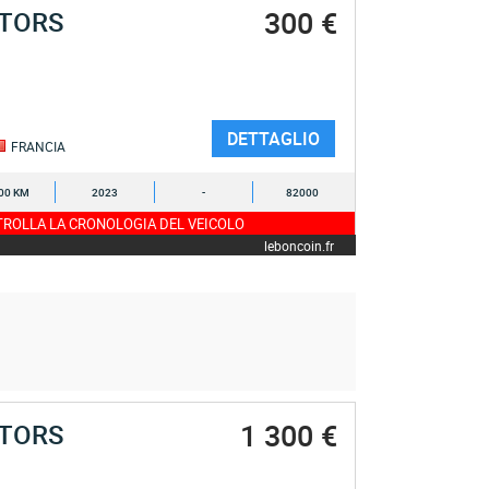
300 €
OTORS
DETTAGLIO
FRANCIA
00 KM
2023
-
82000
ROLLA LA CRONOLOGIA DEL VEICOLO
leboncoin.fr
1 300 €
OTORS