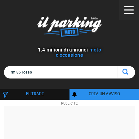
1
,
4
milioni di annunci
moto
d'occasione
FILTRARE
CREA UN AVVISO