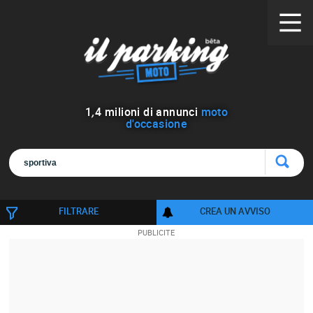
1
,
4
milioni di annunci
moto
d'occasione
FILTRARE
CREA UN AVVISO