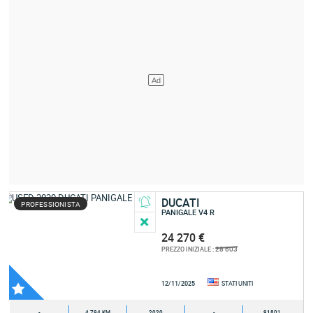
DUCATI
PROFESSIONISTA
PANIGALE V4 R
24 270 €
28 603
PREZZO INIZIALE :
12/11/2025
STATI UNITI
-
4 794 KM
2020
-
91801