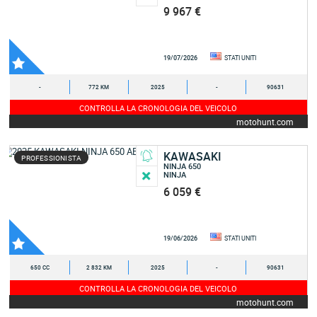
9 967 €
19/07/2026
STATI UNITI
-
772 KM
2025
-
90631
CONTROLLA LA CRONOLOGIA DEL VEICOLO
motohunt.com
KAWASAKI
PROFESSIONISTA
NINJA 650
NINJA
6 059 €
19/06/2026
STATI UNITI
650 CC
2 832 KM
2025
-
90631
CONTROLLA LA CRONOLOGIA DEL VEICOLO
motohunt.com