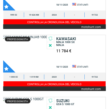
18/11/2025
STATI UNITI
999 CC
19 626 KM
2024
-
91722
CONTROLLA LA CRONOLOGIA DEL VEICOLO
motohunt.com
KAWASAKI
PROFESSIONISTA
NINJA 1000 SX
NINJA
11 784 €
18/11/2025
STATI UNITI
1 000 CC
1 019 KM
2023
-
91722
CONTROLLA LA CRONOLOGIA DEL VEICOLO
motohunt.com
SUZUKI
PROFESSIONISTA
GSX-S 1000 GT