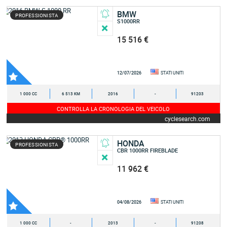
BMW
PROFESSIONISTA
S1000RR
15 516 €
12/07/2026
STATI UNITI
1 000 CC
6 513 KM
2016
-
91203
CONTROLLA LA CRONOLOGIA DEL VEICOLO
cyclesearch.com
HONDA
PROFESSIONISTA
CBR 1000RR FIREBLADE
11 962 €
04/08/2026
STATI UNITI
1 000 CC
-
2013
-
91208