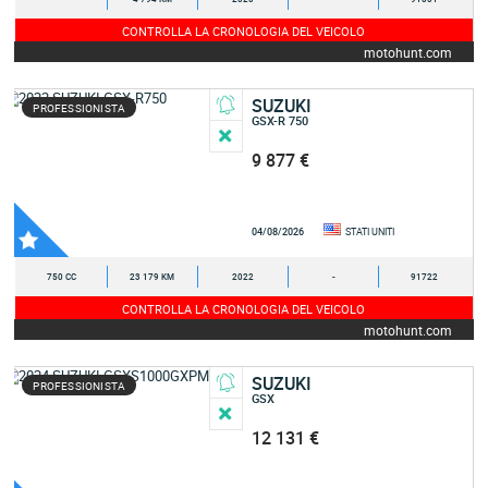
CONTROLLA LA CRONOLOGIA DEL VEICOLO
motohunt.com
SUZUKI
PROFESSIONISTA
GSX-R 750
9 877 €
04/08/2026
STATI UNITI
750 CC
23 179 KM
2022
-
91722
CONTROLLA LA CRONOLOGIA DEL VEICOLO
motohunt.com
SUZUKI
PROFESSIONISTA
GSX
12 131 €