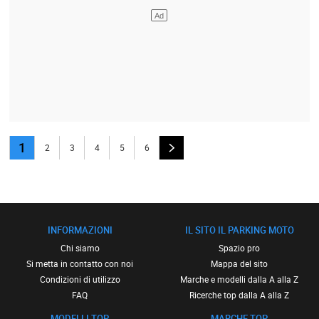
1
2
3
4
5
6
INFORMAZIONI
IL SITO IL PARKING MOTO
Chi siamo
Spazio pro
Si metta in contatto con noi
Mappa del sito
Condizioni di utilizzo
Marche e modelli dalla A alla Z
FAQ
Ricerche top dalla A alla Z
MODELLI TOP
MARCHE TOP