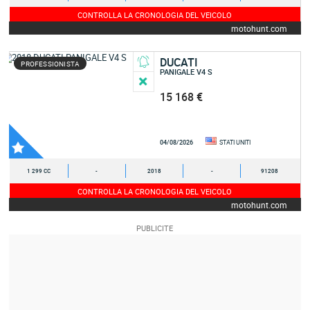
CONTROLLA LA CRONOLOGIA DEL VEICOLO
motohunt.com
DUCATI
PROFESSIONISTA
PANIGALE V4 S
15 168 €
04/08/2026
STATI UNITI
1 299 CC
-
2018
-
91208
CONTROLLA LA CRONOLOGIA DEL VEICOLO
motohunt.com