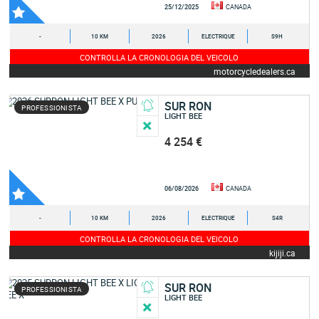
25/12/2025
CANADA
-
10 KM
2026
ELECTRIQUE
S9H
CONTROLLA LA CRONOLOGIA DEL VEICOLO
motorcycledealers.ca
SUR RON
PROFESSIONISTA
LIGHT BEE
4 254 €
06/08/2026
CANADA
-
10 KM
2026
ELECTRIQUE
S4R
CONTROLLA LA CRONOLOGIA DEL VEICOLO
kijiji.ca
SUR RON
PROFESSIONISTA
LIGHT BEE