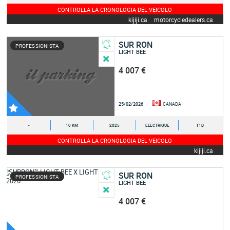
CONTROLLA LA CRONOLOGIA DEL VEICOLO
kijiji.ca
motorcycledealers.ca
SUR RON
PROFESSIONISTA
LIGHT BEE
4 007 €
25/02/2026
CANADA
-
10 KM
2025
ELECTRIQUE
T1B
CONTROLLA LA CRONOLOGIA DEL VEICOLO
kijiji.ca
SUR RON
PROFESSIONISTA
LIGHT BEE
4 007 €