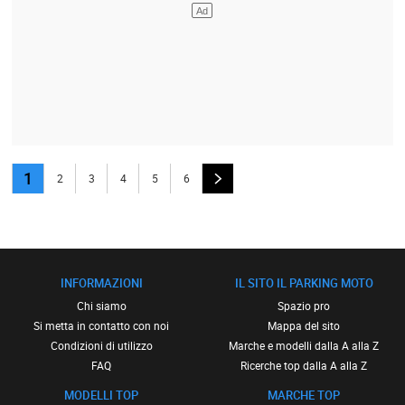
1
2
3
4
5
6
INFORMAZIONI
IL SITO IL PARKING MOTO
Chi siamo
Spazio pro
Si metta in contatto con noi
Mappa del sito
Condizioni di utilizzo
Marche e modelli dalla A alla Z
FAQ
Ricerche top dalla A alla Z
MODELLI TOP
MARCHE TOP