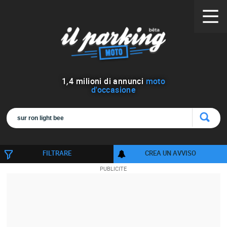
1
,
4
milioni di annunci
moto
d'occasione
FILTRARE
CREA UN AVVISO