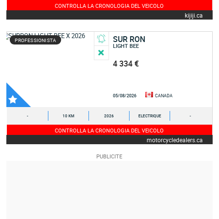
CONTROLLA LA CRONOLOGIA DEL VEICOLO
kijiji.ca
SUR RON
PROFESSIONISTA
LIGHT BEE
4 334 €
05/08/2026
CANADA
-
10 KM
2026
ELECTRIQUE
-
CONTROLLA LA CRONOLOGIA DEL VEICOLO
motorcycledealers.ca