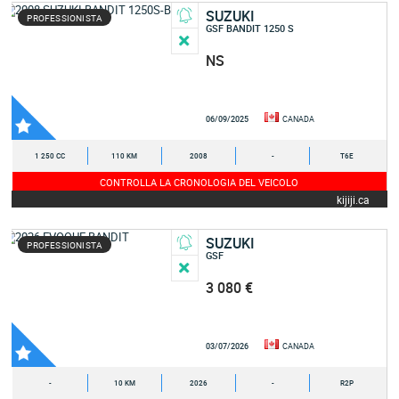
SUZUKI
PROFESSIONISTA
GSF BANDIT 1250 S
NS
06/09/2025
CANADA
1 250 CC
110 KM
2008
-
T6E
CONTROLLA LA CRONOLOGIA DEL VEICOLO
kijiji.ca
SUZUKI
PROFESSIONISTA
GSF
3 080 €
03/07/2026
CANADA
-
10 KM
2026
-
R2P