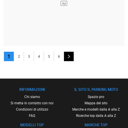
1
2
3
4
5
6
INFORMAZIONI
IL SITO IL PARKING MOTO
Chi siamo
Spazio pro
Si metta in contatto con noi
Mappa del sito
Condizioni di utilizzo
Marche e modelli dalla A alla Z
FAQ
Ricerche top dalla A alla Z
MODELLI TOP
MARCHE TOP