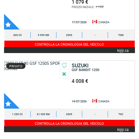
1 079 €
1 109
PREZZO INIZIALE :
17/07/2026
CANADA
600 CC
9 999 KM
2003
-
T0M
CONTROLLA LA CRONOLOGIA DEL VEICOLO
kijiji.ca
SUZUKI
PRIVATO
GSF BANDIT 1250
4 008 €
14/07/2026
CANADA
1 250 CC
61 000 KM
2009
-
T0C
CONTROLLA LA CRONOLOGIA DEL VEICOLO
kijiji.ca