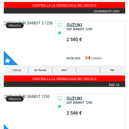
CONTROLLA LA CRONOLOGIA DEL VEICOLO
cyclesearch.com
SUZUKI
PRIVATO
GSF BANDIT 1250
2 590 €
04/08/2026
CANADA
1 250 CC
33 794 KM
2007
-
T0K
CONTROLLA LA CRONOLOGIA DEL VEICOLO
kijiji.ca
SUZUKI
PRIVATO
GSF BANDIT 1250
3 546 €