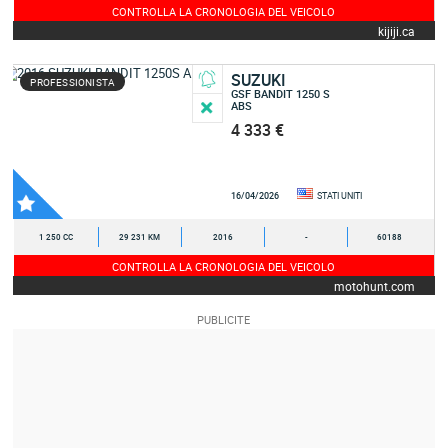
CONTROLLA LA CRONOLOGIA DEL VEICOLO
kijiji.ca
SUZUKI
PROFESSIONISTA
GSF BANDIT 1250 S
ABS
4 333 €
16/04/2026
STATI UNITI
1 250 CC
29 231 KM
2016
-
60188
CONTROLLA LA CRONOLOGIA DEL VEICOLO
motohunt.com