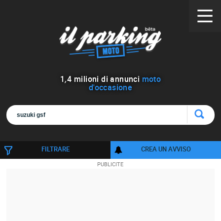
1
,
4
milioni di annunci
moto
d'occasione
FILTRARE
CREA UN AVVISO