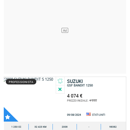
SUZUKI
PROFESSIONISTA
GSF BANDIT 1250
4 074 €
4 550
PREZZO INIZIALE :
09/08/2024
STATI UNITI
1 250 CC
32 423 KM
2008
-
98382