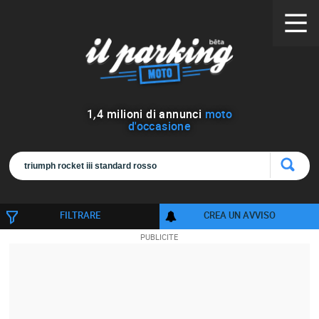
1
,
4
milioni di annunci
moto
d'occasione
FILTRARE
CREA UN AVVISO