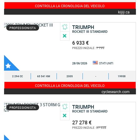
CONTROLLA LA CRONOLOGIA DEL VEICOLO
kijiji.ca
TRIUMPH
PROFESSIONISTA
ROCKET III STANDARD
6 933 €
7 799
PREZZO INIZIALE :
28/06/2026
STATI UNITI
2 294 CC
63 341 KM
2005
-
19958
CONTROLLA LA CRONOLOGIA DEL VEICOLO
cyclesearch.com
TRIUMPH
PROFESSIONISTA
ROCKET III STANDARD
27 278 €
27 538
PREZZO INIZIALE :