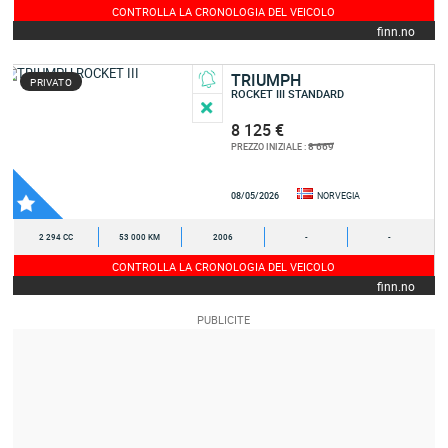
CONTROLLA LA CRONOLOGIA DEL VEICOLO
finn.no
TRIUMPH
PRIVATO
ROCKET III STANDARD
8 125 €
8 669
PREZZO INIZIALE :
08/05/2026
NORVEGIA
2 294 CC
53 000 KM
2006
-
-
CONTROLLA LA CRONOLOGIA DEL VEICOLO
finn.no