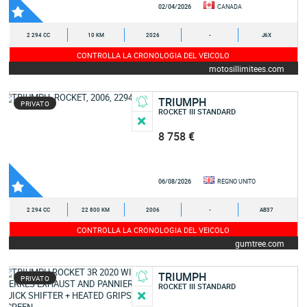
02/04/2026
CANADA
2 294 CC
10 KM
2026
-
J6X
CONTROLLA LA CRONOLOGIA DEL VEICOLO
motosillimitees.com
TRIUMPH
PRIVATO
ROCKET III STANDARD
8 758 €
06/08/2026
REGNO UNITO
2 294 CC
22 800 KM
2006
-
AB37
CONTROLLA LA CRONOLOGIA DEL VEICOLO
gumtree.com
TRIUMPH
PRIVATO
ROCKET III STANDARD