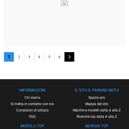
1
2
3
4
5
6
INFORMAZIONI
IL SITO IL PARKING MOTO
Chi siamo
Spazio pro
Si metta in contatto con noi
Mappa del sito
Condizioni di utilizzo
Marche e modelli dalla A alla Z
FAQ
Ricerche top dalla A alla Z
MODELLI TOP
MARCHE TOP