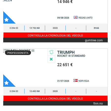
14 946 €
04/08/2026
REGNO UNITO
2 294 CC
13 752 KM
2020
-
EH46
CONTROLLA LA CRONOLOGIA DEL VEICOLO
gumtree.com
TRIUMPH
PROFESSIONISTA
ROCKET III STANDARD
22 651 €
31/07/2026
NORVEGIA
2 294 CC
12 492 KM
2020
-
-
CONTROLLA LA CRONOLOGIA DEL VEICOLO
finn.no