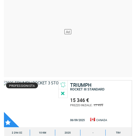
TRIUMPH
PROFESSIONISTA
ROCKET III STANDARD
15 346 €
17 499
PREZZO INIZIALE :
06/09/2025
CANADA
2 294 CC
10 KM
2025
-
T8V