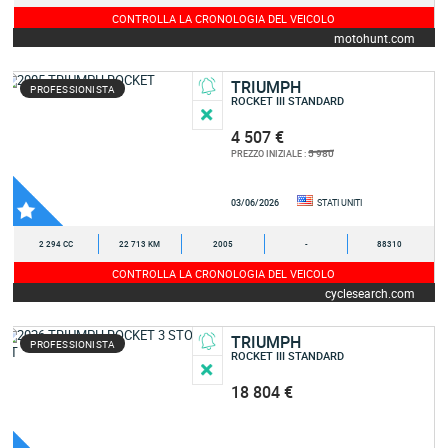
CONTROLLA LA CRONOLOGIA DEL VEICOLO
motohunt.com
TRIUMPH
PROFESSIONISTA
ROCKET III STANDARD
4 507 €
5 980
PREZZO INIZIALE :
03/06/2026
STATI UNITI
2 294 CC
22 713 KM
2005
-
88310
CONTROLLA LA CRONOLOGIA DEL VEICOLO
cyclesearch.com
TRIUMPH
PROFESSIONISTA
ROCKET III STANDARD
18 804 €