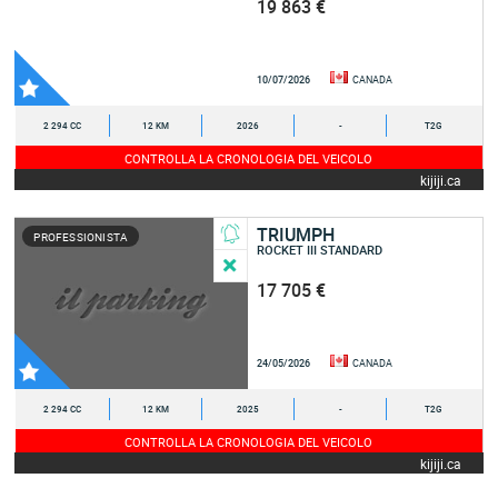
19 863 €
10/07/2026
CANADA
2 294 CC
12 KM
2026
-
T2G
CONTROLLA LA CRONOLOGIA DEL VEICOLO
kijiji.ca
TRIUMPH
PROFESSIONISTA
ROCKET III STANDARD
17 705 €
24/05/2026
CANADA
2 294 CC
12 KM
2025
-
T2G
CONTROLLA LA CRONOLOGIA DEL VEICOLO
kijiji.ca