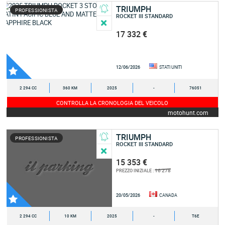
TRIUMPH
PROFESSIONISTA
ROCKET III STANDARD
17 332 €
12/06/2026
STATI UNITI
2 294 CC
360 KM
2025
-
76051
CONTROLLA LA CRONOLOGIA DEL VEICOLO
motohunt.com
TRIUMPH
PROFESSIONISTA
ROCKET III STANDARD
15 353 €
16 278
PREZZO INIZIALE :
20/05/2026
CANADA
2 294 CC
10 KM
2025
-
T6E