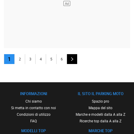
1
2
3
4
5
6
INFORMAZIONI
IL SITO IL PARKING MOTO
Chi siamo
Spazio pro
Si metta in contatto con noi
Mappa del sito
Condizioni di utilizzo
Marche e modelli dalla A alla Z
FAQ
Ricerche top dalla A alla Z
MODELLI TOP
MARCHE TOP