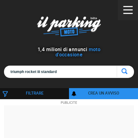
1
,
4
milioni di annunci
moto
d'occasione
FILTRARE
CREA UN AVVISO