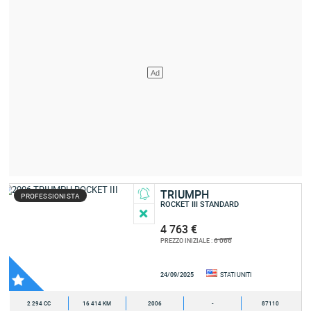
TRIUMPH
PROFESSIONISTA
ROCKET III STANDARD
4 763 €
6 066
PREZZO INIZIALE :
24/09/2025
STATI UNITI
2 294 CC
16 414 KM
2006
-
87110