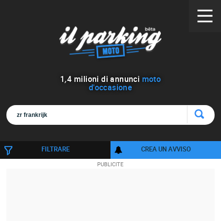
1
,
4
milioni di annunci
moto
d'occasione
FILTRARE
CREA UN AVVISO