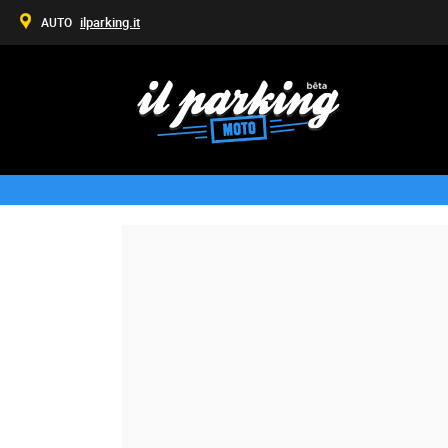
ilparking.it
AUTO