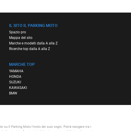
IL SITO IL PARKING MOTO
Spazio pro
Mappa del sito
Marche e modelli dalla A alla Z
Ricerche top dalla A alla Z
MARCHE TOP
YAMAHA
HONDA
SUZUKI
KAWASAKI
BMW
lei su
Il Parking Moto
l'moto dei suoi sogni. Potrà navigare tra i