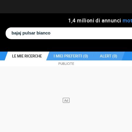
1
,
4
milioni di annunci
mot
LE MIE RICERCHE
I MIEI PREFERITI (
0
)
ALERT (
0
)