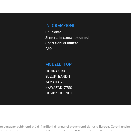
INFORMAZIONI
Chi siamo
Si metta in contatto con noi
Condizioni di utilizzo
FAQ
MODELLI TOP
HONDA CBR
SUZUKI BANDIT
YAMAHA YZF
KAWAZAKI Z750
HONDA HORNET
to vengono pubblicati più di 1 milioni di annunci provenienti da tutta Europa. Cerchi anche 