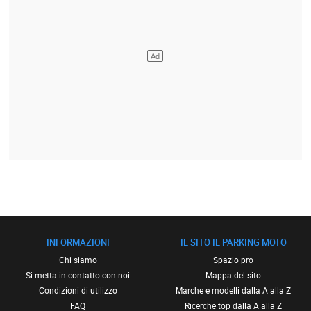
INFORMAZIONI
IL SITO IL PARKING MOTO
Chi siamo
Spazio pro
Si metta in contatto con noi
Mappa del sito
Condizioni di utilizzo
Marche e modelli dalla A alla Z
FAQ
Ricerche top dalla A alla Z