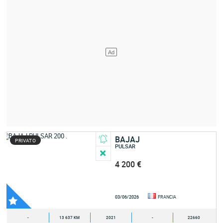
BAJAJ
PRIVATO
PULSAR
4 200 €
03/06/2026
FRANCIA
-
13 637 KM
2021
-
22660