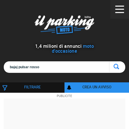
1
,
4
milioni di annunci
moto
d'occasione
FILTRARE
CREA UN AVVISO