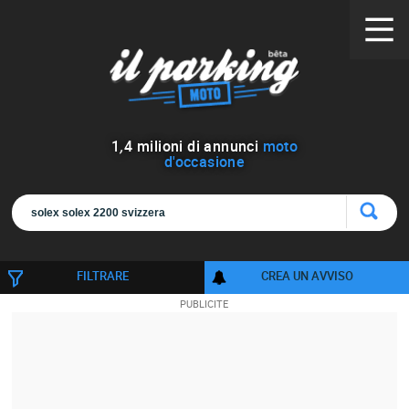
1
,
4
milioni di annunci
moto
d'occasione
FILTRARE
CREA UN AVVISO