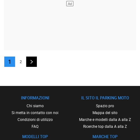
1
2
INFORMAZIONI
IL SITO IL PARKING MOTO
Chi siamo
Spazio pro
Si metta in contatto con noi
Mappa del sito
Condizioni di utilizzo
Marche e modelli dalla A alla Z
FAQ
Ricerche top dalla A alla Z
MODELLI TOP
MARCHE TOP