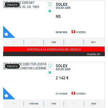
SOLEX
PRIVATO
SOLEX 2200
NS
08/08/2026
SVIZZERA
-
-
1963
-
8311
CONTROLLA LA CRONOLOGIA DEL VEICOLO
ricardo.ch
SOLEX
PRIVATO
SOLEX 2200
2 142 €
21/10/2024
SVIZZERA
-
5 000 KM
1960
-
6024